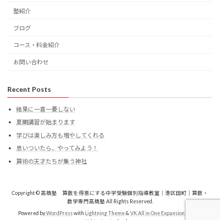
塾紹介
ブログ
コース・料金紹介
お問い合わせ
Recent Posts
結果に一喜一憂しない
夏期講習が始まります
学びは楽しみ方も増やしてくれる
思いついたら、やってみよう！
算術の天才たちが集う神社
Copyright © 高橋塾 算数を得意にする中学受験個別指導教室｜港区田町｜算数・
数学専門高橋塾 All Rights Reserved.
Powered by
WordPress
with
Lightning Theme
&
VK All in One Expansion Unit
by