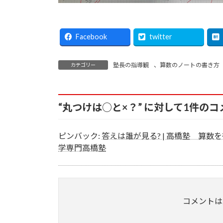
Facebook
twitter
塾長の指導観
、
算数のノートの書き方
カテゴリー
“
丸つけは○と×？
” に対して1件の
ピンバック:
答えは誰が見る? | 高橋塾 算
学専門高橋塾
コメントは