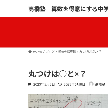
コ
ナ
高橋塾 算数を得意にする中
ン
ビ
テ
ゲ
ン
ー
ツ
シ
へ
ョ
ス
ン
キ
に
ッ
移
HOME
ブログ
塾長の指導観
丸つけは○と×？
プ
動
丸つけは○と×？
最
2023年5月8日
2023年5月8日
高橋塾
終
更
新
日
時